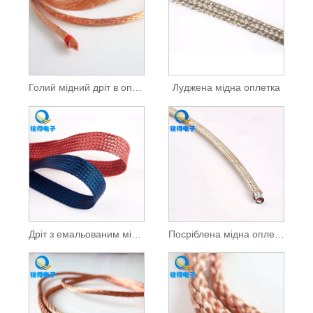
Голий мідний дріт в оплітці
Луджена мідна оплетка
Дріт з емальованим мідним обплетенням
Посріблена мідна оплетка