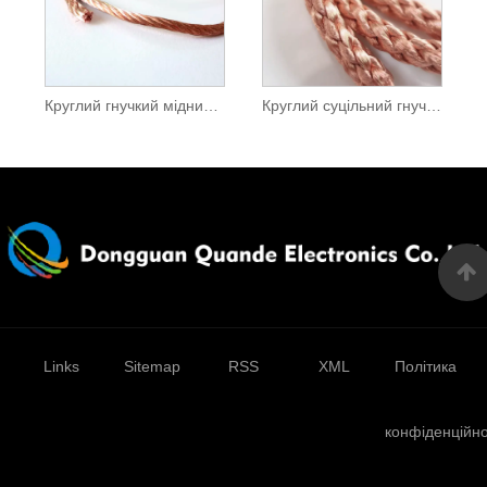
Круглий гнучкий мідний дріт
Круглий суцільний гнучкий плетений дріт
Links
Sitemap
RSS
XML
Політика
конфіденційно