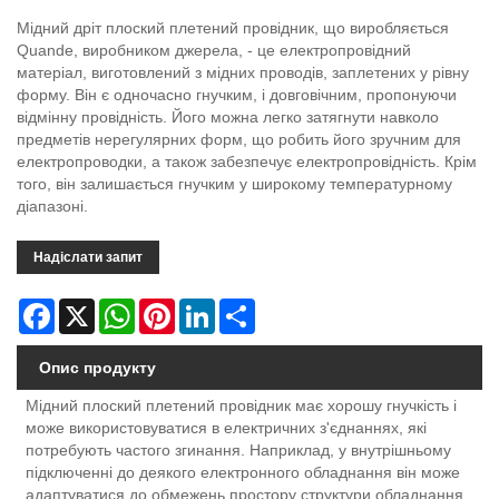
Мідний дріт плоский плетений провідник, що виробляється
Quande, виробником джерела, - це електропровідний
матеріал, виготовлений з мідних проводів, заплетених у рівну
форму. Він є одночасно гнучким, і довговічним, пропонуючи
відмінну провідність. Його можна легко затягнути навколо
предметів нерегулярних форм, що робить його зручним для
електропроводки, а також забезпечує електропровідність. Крім
того, він залишається гнучким у широкому температурному
діапазоні.
Надіслати запит
Facebook
X
WhatsApp
Pinterest
LinkedIn
Share
Опис продукту
Мідний плоский плетений провідник має хорошу гнучкість і
може використовуватися в електричних з'єднаннях, які
потребують частого згинання. Наприклад, у внутрішньому
підключенні до деякого електронного обладнання він може
адаптуватися до обмежень простору структури обладнання