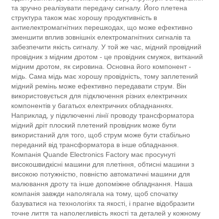
та зручно реалізувати передачу сигналу. Його плетена
структура також має хорошу продуктивність в
антиелектромагнітних перешкодах, що може ефективно
зменшити вплив зовнішніх електромагнітних сигналів та
забезпечити якість сигналу. У той же час, мідний провідний
провідник з мідним дротом - це провідник смужок, витканий
мідним дротом, як сировина. Основна його компонент -
мідь. Сама мідь має хорошу провідність, тому заплетений
мідний ремінь може ефективно передавати струм. Він
використовується для підключення різних електричних
компонентів у багатьох електричних обладнаннях.
Наприклад, у підключенні лінії проводу трансформатора
мідний дріт плоский плетений провідник може бути
використаний для того, щоб струм може бути стабільно
переданий від трансформатора в інше обладнання.
Компанія Quande Electronics Factory має просунуті
високошвидкісні машини для плетіння, обтисні машини з
високою потужністю, повністю автоматичні машини для
малювання дроту та інше допоміжне обладнання. Наша
компанія завжди наполягала на тому, щоб спочатку
базуватися на технологіях та якості, і прагне відобразити
точне лиття та наполегливість якості та деталей у кожному