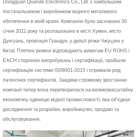
Dongguan Quande Electronics Co., Ltd. є найбільшим
постачальником і виробником мідного металевого
обплетення в моїй країні. Компанію було засновано 30
січня 2011 року та розташовано в місті Хумен, місто
Дунгуань, провінція Гуандун, у дельті річки Чжуцзян у
Китаї. Плетені ремені відповідають вимогам EU ROHS і
EACH сторонніх випробувань і сертифікації, пройшли
сертифікацію системи IS09001-2015 і отримали ряд
патентних сертифікатів. Завдяки стрімкому зростанню
компанії тепер вона перетворилася на великомасштабну
економічну одиницю мідної промисловості, яка об’єднує
дослідження та розробки, виробництво, продажі та
обслуговування.