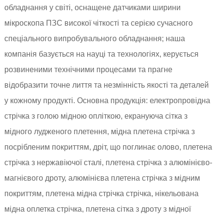
обладнання у світі, оснащене датчиками ширини
мікроскопа ПЗС високої чіткості та серією сучасного
спеціального випробувального обладнання; наша
компанія базується на науці та технологіях, керується
розвиненими технічними процесами та прагне
відобразити точне лиття та незмінність якості та деталей
у кожному продукті. Основна продукція: електропровідна
стрічка з голою мідною опліткою, екрануюча сітка з
мідного лудженого плетення, мідна плетена стрічка з
посрібленим покриттям, дріт, що поглинає олово, плетена
стрічка з нержавіючої сталі, плетена стрічка з алюмінієво-
магнієвого дроту, алюмінієва плетена стрічка з мідним
покриттям, плетена мідна стрічка стрічка, нікельована
мідна оплетка стрічка, плетена сітка з дроту з мідної