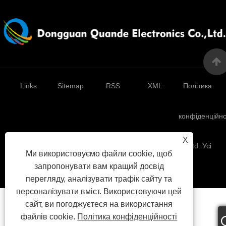
Links
Sitemap
RSS
XML
Політика
конфіденційно
X
Copyright © 2025 Dongguan Quande Electronics Co., Ltd. Усі
Ми використовуємо файли cookie, щоб
права захищені.
запропонувати вам кращий досвід
перегляду, аналізувати трафік сайту та
персоналізувати вміст. Використовуючи цей
сайт, ви погоджуєтеся на використання
файлів cookie.
Політика конфіденційності